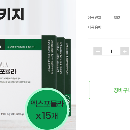
상품번호
S52
제품용량
장바구