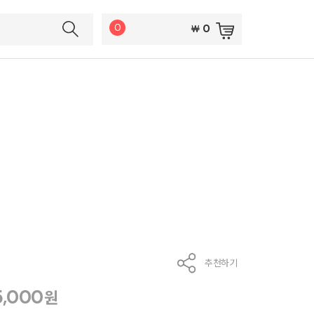
0
0
￦
추천하기
5,000
원