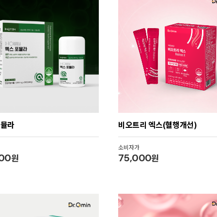
포뮬라
비오트리 엑스(혈행개선)
소비자가
000
원
75,000
원