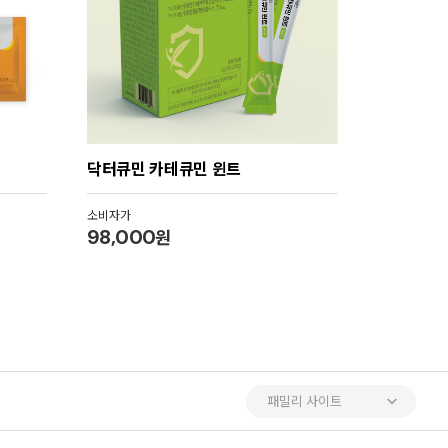
닥터큐민 카테큐민 윈트
소비자가
98,000
원
패밀리 사이트