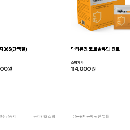
지365(단백질)
닥터큐민 코로솔큐민 윈트
소비자가
000
원
114,000
원
원수당공지
공제번호 조회
방문판매등에 관한 법률