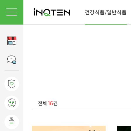
건강식품/일반식품
16
전체
건