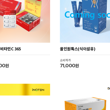
비타민C 365
올인원톡스(식이섬유)
소비자가
00
원
71,000
원