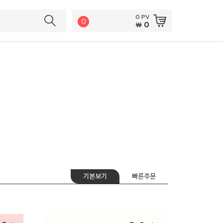
0 PV
0
0
￦
기본보기
빠른주문