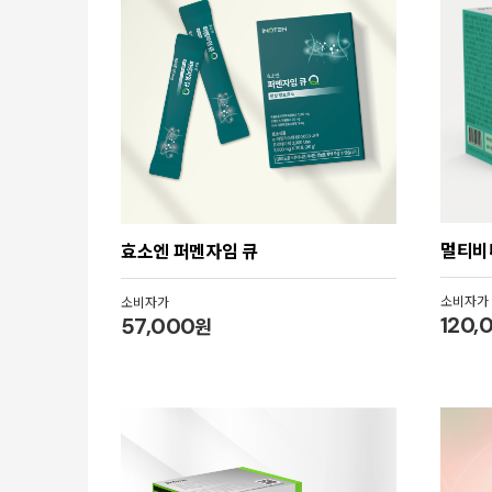
멀티비
효소엔 퍼멘자임 큐
소비자가
소비자가
120,
57,000
원