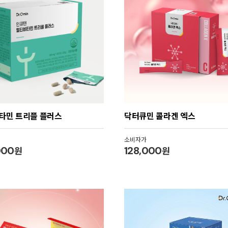
타민 트리플 플러스
닥터큐민 콜라겐 엑스
소비자가
000
원
128,000
원