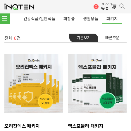
0 PV
0
￦
0
건강식품/일반식품
화장품
생활용품
패키지
전체
건
6
기본보기
빠른주문
오리진엑스 패키지
엑스포뮬라 패키지