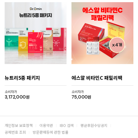
뉴트리5종 패키지
에스알 비타민C 패밀리팩
소비자가
소비자가
3,172,000
원
75,000
원
개인정보 보호정책
이용약관
IBO 검색
평균후원수당공지
공제번호 조회
방문판매등에 관한 법률