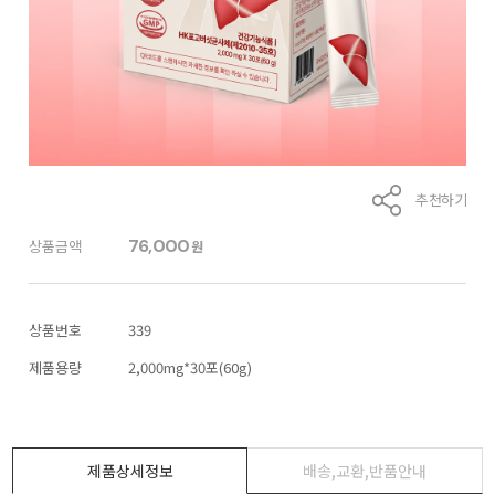
추천하기
76,000
상품금액
원
상품번호
339
제품용량
2,000mg*30포(60g)
제품상세정보
배송,교환,반품안내