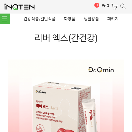
0
￦
0
건강식품/일반식품
화장품
생활용품
패키지
리버 엑스(간건강)