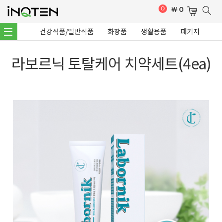
0
￦
0
건강식품/일반식품
화장품
생활용품
패키지
라보르닉 토탈케어 치약세트(4ea)