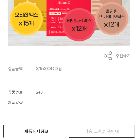
추천하기
3,153,000
상품금액
원
상품번호
S48
제품용량
제품상세정보
배송,교환,반품안내